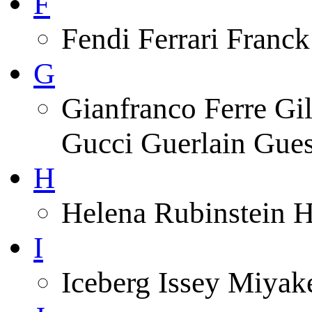
F
Fendi Ferrari Franck
G
Gianfranco Ferre Gi
Gucci Guerlain Gue
H
Helena Rubinstein 
I
Iceberg Issey Miyak