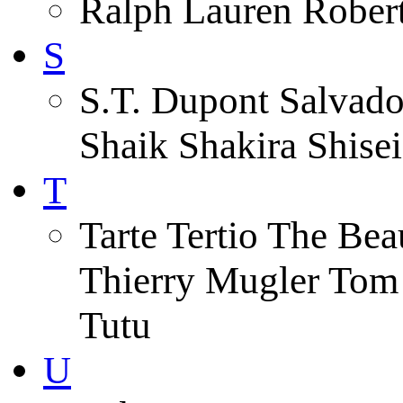
Ralph Lauren Robert
S
S.T. Dupont Salvado
Shaik Shakira Shise
T
Tarte Tertio The Be
Thierry Mugler Tom
Tutu
U