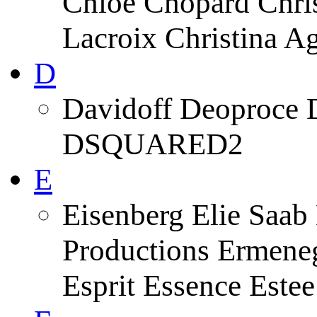
Chloe Chopard Chris
Lacroix Christina A
D
Davidoff Deoproce 
DSQUARED2
E
Eisenberg Elie Saab
Productions Ermeneg
Esprit Essence Este