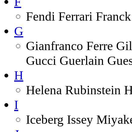
F
Fendi Ferrari Franck
G
Gianfranco Ferre Gi
Gucci Guerlain Gue
H
Helena Rubinstein 
I
Iceberg Issey Miyak