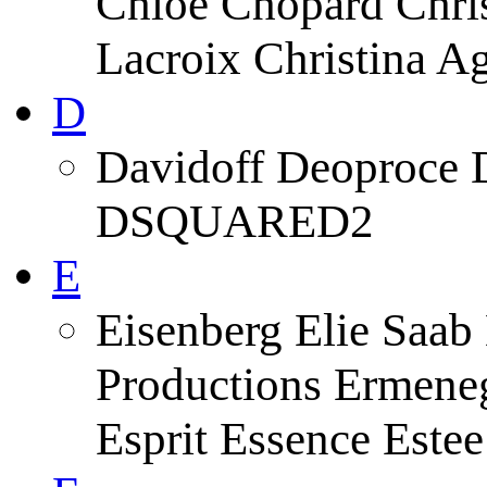
Chloe Chopard Chris
Lacroix Christina A
D
Davidoff Deoproce 
DSQUARED2
E
Eisenberg Elie Saab
Productions Ermeneg
Esprit Essence Este