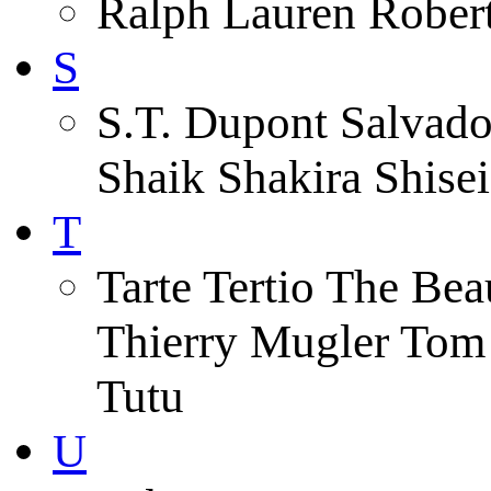
Ralph Lauren Robert
S
S.T. Dupont Salvado
Shaik Shakira Shise
T
Tarte Tertio The Be
Thierry Mugler Tom
Tutu
U